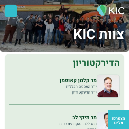
צוות KIC
הדירקטוריון
מר קלמן קאופמן
יו"ר האספה הכללית
יו"ר הדירקטוריון
מר מיקי לב
הצטרפו
אלינו
המכללה האקדמית כנרת