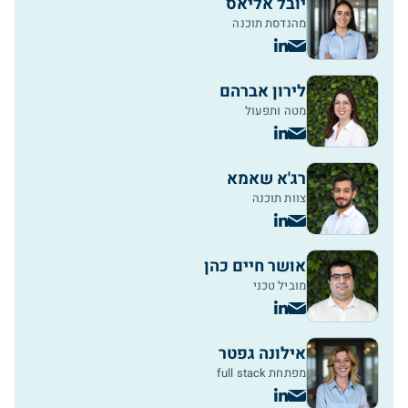
יובל אליאס
מהנדסת תוכנה
לירון אברהם
מטה ותפעול
רג'א שאמא
צוות תוכנה
אושר חיים כהן
מוביל טכני
אילונה גפטר
מפתחת full stack