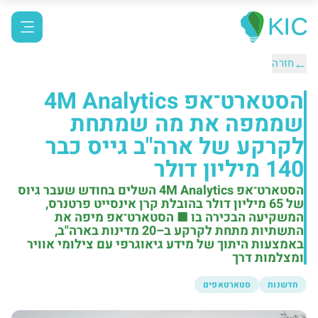
←
חזרה
הסטארט־אפ 4M Analytics
שממפה את מה שמתחת
לקרקע של ארה"ב גייס כבר
140 מיליון דולר
הסטארט־אפ 4M Analytics השלים בחודש שעבר גיוס
של 65 מיליון דולר בהובלת קרן אינסייט פרטנרס,
המשקיעה הבכירה בו ■ הסטארט־אפ מיפה את
התשתיות מתחת לקרקע ב–20 מדינות בארה"ב,
באמצעות היתוך של מידע גיאוגרפי עם צילומי אוויר
ומצלמות דרך
חדשנות
סטארטאפים